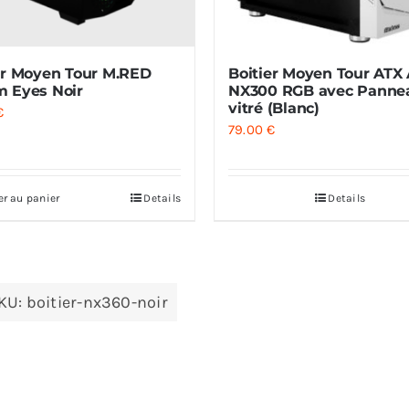
er Moyen Tour M.RED
Boitier Moyen Tour ATX
 Eyes Noir
NX300 RGB avec Panne
vitré (Blanc)
€
79.00
€
er au panier
Details
Details
KU:
boitier-nx360-noir