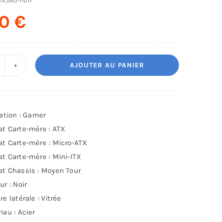
-nx360-noir
00
€
AJOUTER AU PANIER
uantité
e
itier
oyen
sation : Gamer
our
t Carte-mère : ATX
TX
t Carte-mère : Micro-ATX
X360
t Carte-mère : Mini-ITX
GB
t Chassis : Moyen Tour
vec
ur : Noir
anneaux
re latérale : Vitrée
trés
iau : Acier