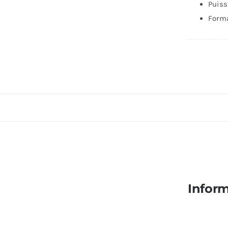
-
Puiss
No
Forma
Inform