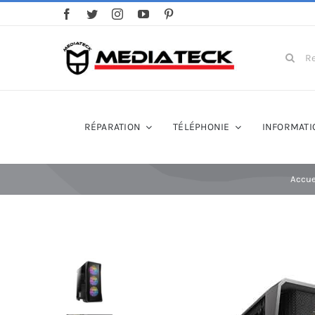
Skip
to
content
Search
for:
RÉPARATION
TÉLÉPHONIE
INFORMATI
Accue