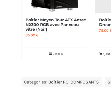
Boitier Moyen Tour ATX Antec
Boiti
NX300 RGB avec Panneau
Dream
vitré (Noir)
79.00
65.00
€
Details
Ajout
Categories:
Boîtier PC
,
COMPOSANTS
S