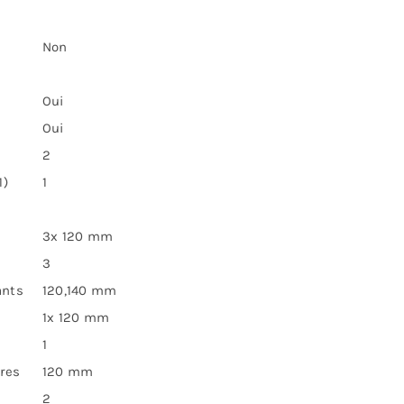
Non
Oui
Oui
2
1)
1
3x 120 mm
3
ants
120,140 mm
1x 120 mm
1
ères
120 mm
2