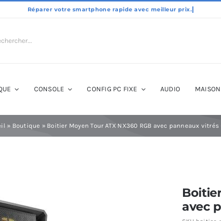
QUE
CONSOLE
CONFIG PC FIXE
AUDIO
MAISON
il
»
Boutique
»
Boitier Moyen Tour ATX NX360 RGB avec panneaux vitrés 
Boiti
avec p