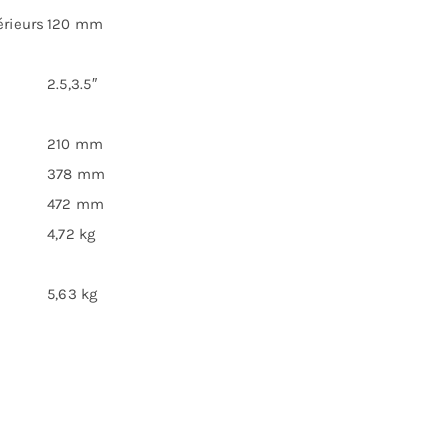
érieurs
120 mm
2.5,3.5″
210 mm
378 mm
472 mm
4,72 kg
5,63 kg