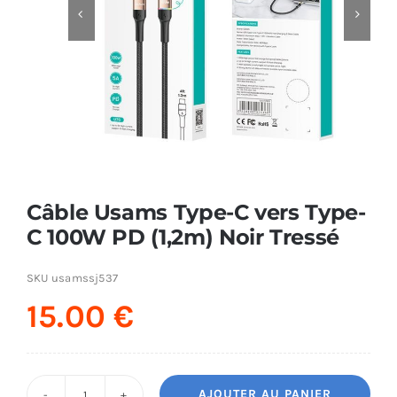


AUDIO
MAISON
PROMOTION
Câble Usams Type-C vers Type-
C 100W PD (1,2m) Noir Tressé
SKU
usamssj537
15.00
€
AJOUTER AU PANIER