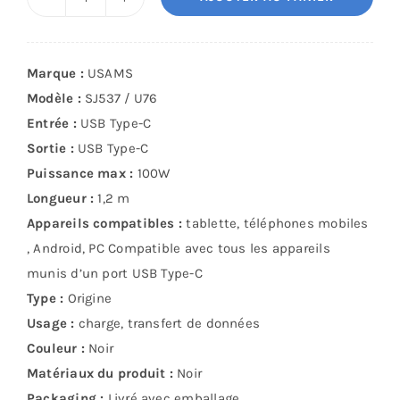
quantité
de
Câble
Marque :
USAMS
Usams
Modèle :
SJ537 / U76
Type-
Entrée :
USB Type-C
C
Sortie :
USB Type-C
vers
Puissance max :
100W
Type-
Longueur :
1,2 m
C
Appareils compatibles :
tablette, téléphones mobiles
100W
, Android, PC Compatible avec tous les appareils
PD
munis d’un port USB Type-C
(1,2m)
Type :
Origine
Noir
Usage :
charge, transfert de données
Tressé
Couleur :
Noir
Matériaux du produit :
Noir
Packaging :
Livré avec emballage.