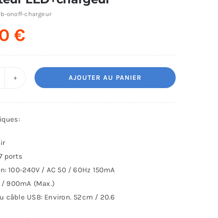
b-onoff-chargeur
00
€
AJOUTER AU PANIER
uantité
e
ub
iques:
SB
0
ir
7 ports
orts
on: 100-240V / AC 50 / 60Hz 150mA
vec
V / 900mA (Max.)
terrupteurs
u câble USB: Environ. 52cm / 20.6
dividuels