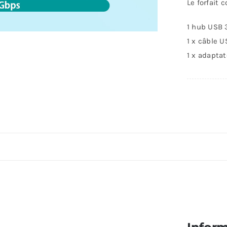
et
Le forfait 
in
1 hub USB 3
L
1 x câble U
1 x adapta