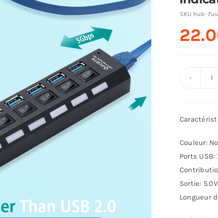
SKU
hub-7us
22.
q
d
H
Caractérist
U
3.
Couleur: No
7
Ports USB: 
p
Contributi
a
Sortie: 5.0
in
Longueur d
in