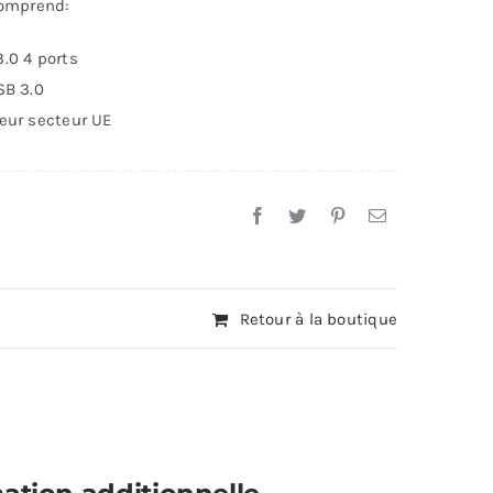
comprend:
dicateur
.0 4 ports
ED+chargeur
SB 3.0
teur secteur UE
Retour à la boutique