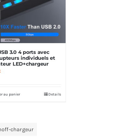
SB 3.0 4 ports avec
rupteurs individuels et
ateur LED+chargeur
€
er au panier
Details
off-chargeur