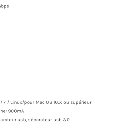
mbps
0
 7 / Linux/pour Mac OS 10.X ou supérieur
aine: 900mA
parateur usb, séparateur usb 3.0