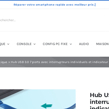
QUE
CONSOLE
CONFIG PC FIXE
AUDIO
MAISON
tique
»
Hub USB 3.0 7 ports avec interrupteurs individuels et indicateu
Hub US
interr
indic