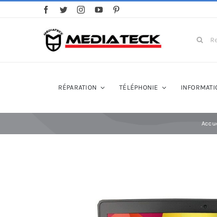
Skip
to
content
Search
for:
RÉPARATION
TÉLÉPHONIE
INFORMATI
Accu