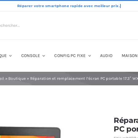
QUE
CONSOLE
CONFIG PC FIXE
AUDIO
MAISON
eil
»
Boutique
»
Réparation et remplacement l’écran PC portable 17.3″ W
Répara
PC por