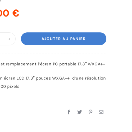
4
.00
€
AJOUTER AU PANIER
uantité
e
éparation
 et remplacement l’écran PC portable 17.3″ WXGA++
emplacement
n écran LCD 17.3″ pouces WXGA++ d’une résolution
écran
900 pixels
C
ortable
.3″
XGA++