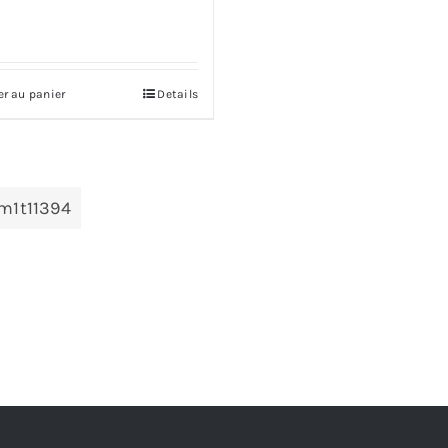
er au panier
Details
m1t11394