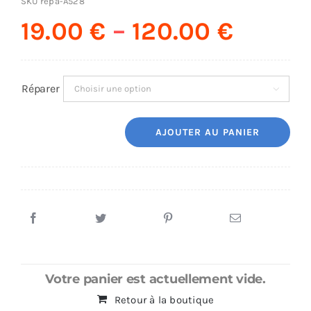
SKU
repa-A528
19.00
€
–
120.00
€
Réparer

AJOUTER AU PANIER
quantité
de
Réparation
Samsung
A52s
5G
(A528)
Votre panier est actuellement vide.
Retour à la boutique