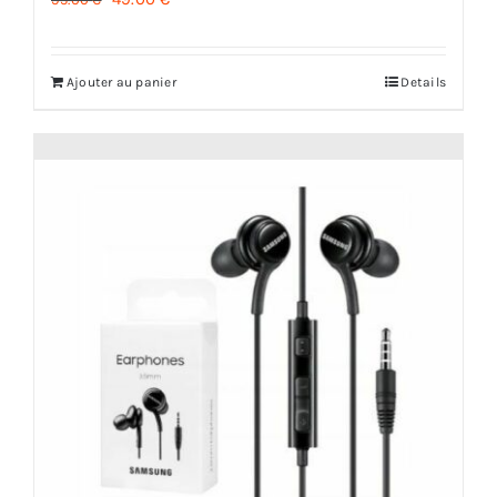
prix
prix
initial
actuel
Ajouter au panier
Details
était :
est :
95.00 €.
49.00 €.