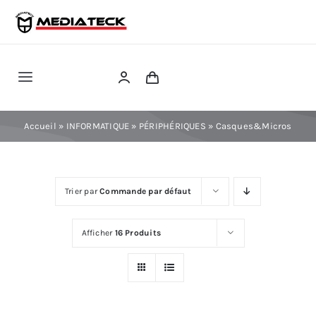
Skip
to
content
Toggle
Navigation
RÉPARATION
Accueil
»
INFORMATIQUE
»
PÉRIPHÉRIQUES
»
Casques&Micros
TÉLÉPHONIE
Trier par
Commande par défaut
INFORMATIQUE
Afficher
16 Produits
CONSOLE
CONFIG PC FIXE