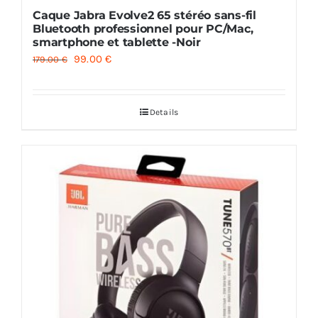
Caque Jabra Evolve2 65 stéréo sans-fil
Bluetooth professionnel pour PC/Mac,
smartphone et tablette -Noir
Le
Le
99.00
€
179.00
€
prix
prix
initial
actuel
Details
était :
est :
179.00 €.
99.00 €.