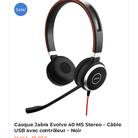
Sale!
Casque Jabra Evolve 40 MS Stereo – Câble
USB avec contrôleur – Noir
Le
Le
49.00
€
95.00
€