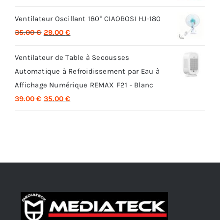
prix
prix
Ventilateur Oscillant 180° CIAOBOSI HJ-180
initial
actuel
Le
Le
35.00
€
29.00
€
était :
est :
prix
prix
32.00 €.
26.00 €.
Ventilateur de Table à Secousses
initial
actuel
Automatique à Refroidissement par Eau à
était :
est :
Affichage Numérique REMAX F21 - Blanc
35.00 €.
29.00 €.
Le
Le
39.00
€
35.00
€
prix
prix
initial
actuel
était :
est :
39.00 €.
35.00 €.