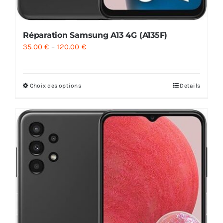
Réparation Samsung A13 4G (A135F)
35.00
€
–
120.00
€
Choix des options
Details