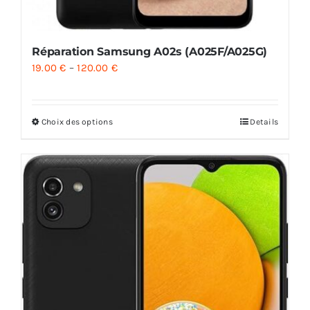
Réparation Samsung A02s (A025F/A025G)
19.00
€
–
120.00
€
Choix des options
Details