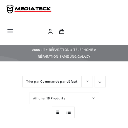
Skip
to
content
Toggle
Navigation
RÉPARATION
Accueil
»
RÉPARATION
»
TÉLÉPHONE
»
RÉPARATION SAMSUNG GALAXY
TÉLÉPHONIE
Trier par
Commande par défaut
INFORMATIQUE
Afficher
16 Produits
CONSOLE
CONFIG PC FIXE