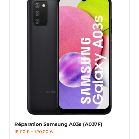
Réparation Samsung A03s (A037F)
19.00
€
–
120.00
€