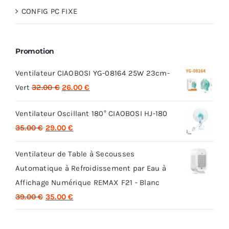
CONFIG PC FIXE
Promotion
Ventilateur CIAOBOSI YG-08164 25W 23cm-
Le
Le
Vert
32.00
€
26.00
€
prix
prix
Ventilateur Oscillant 180° CIAOBOSI HJ-180
initial
actuel
Le
Le
35.00
€
29.00
€
était :
est :
prix
prix
32.00 €.
26.00 €.
Ventilateur de Table à Secousses
initial
actuel
Automatique à Refroidissement par Eau à
était :
est :
Affichage Numérique REMAX F21 - Blanc
35.00 €.
29.00 €.
Le
Le
39.00
€
35.00
€
prix
prix
initial
actuel