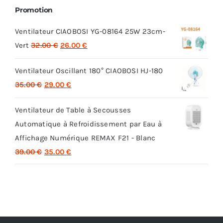
Promotion
Ventilateur CIAOBOSI YG-08164 25W 23cm-
Le
Le
Vert
32.00
€
26.00
€
prix
prix
Ventilateur Oscillant 180° CIAOBOSI HJ-180
initial
actuel
Le
Le
35.00
€
29.00
€
était :
est :
prix
prix
32.00 €.
26.00 €.
Ventilateur de Table à Secousses
initial
actuel
Automatique à Refroidissement par Eau à
était :
est :
Affichage Numérique REMAX F21 - Blanc
35.00 €.
29.00 €.
Le
Le
39.00
€
35.00
€
prix
prix
initial
actuel
était :
est :
39.00 €.
35.00 €.