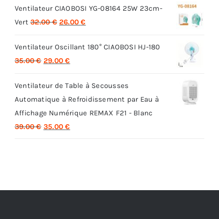
Ventilateur CIAOBOSI YG-08164 25W 23cm-
Le
Le
Vert
32.00
€
26.00
€
prix
prix
Ventilateur Oscillant 180° CIAOBOSI HJ-180
initial
actuel
Le
Le
35.00
€
29.00
€
était :
est :
prix
prix
32.00 €.
26.00 €.
Ventilateur de Table à Secousses
initial
actuel
Automatique à Refroidissement par Eau à
était :
est :
Affichage Numérique REMAX F21 - Blanc
35.00 €.
29.00 €.
Le
Le
39.00
€
35.00
€
prix
prix
initial
actuel
était :
est :
39.00 €.
35.00 €.