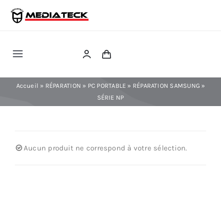
Skip
to
content
Toggle
Navigation
RÉPARATION
Accueil
»
RÉPARATION
»
PC PORTABLE
»
RÉPARATION SAMSUNG
»
SÉRIE NP
TÉLÉPHONIE
INFORMATIQUE
Aucun produit ne correspond à votre sélection.
CONSOLE
CONFIG PC FIXE