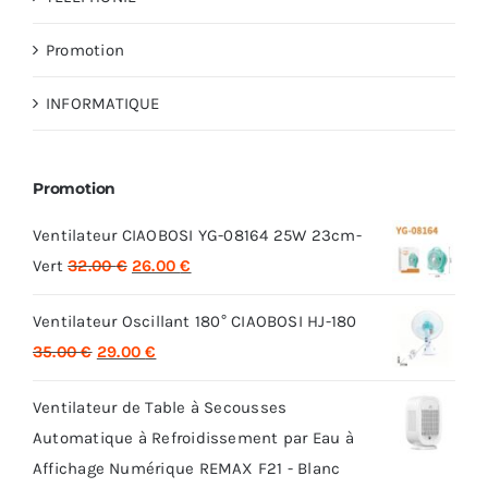
Promotion
INFORMATIQUE
Promotion
Ventilateur CIAOBOSI YG-08164 25W 23cm-
Le
Le
Vert
32.00
€
26.00
€
prix
prix
Ventilateur Oscillant 180° CIAOBOSI HJ-180
initial
actuel
Le
Le
35.00
€
29.00
€
était :
est :
prix
prix
32.00 €.
26.00 €.
Ventilateur de Table à Secousses
initial
actuel
Automatique à Refroidissement par Eau à
était :
est :
Affichage Numérique REMAX F21 - Blanc
35.00 €.
29.00 €.