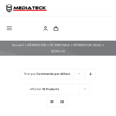
Skip
to
content
Toggle
Navigation
RÉPARATION
Accueil
»
RÉPARATION
»
PC PORTABLE
»
RÉPARATION ASUS
»
SÉRIE VX
TÉLÉPHONIE
Trier par
Commande par défaut
INFORMATIQUE
Afficher
16 Produits
CONSOLE
CONFIG PC FIXE