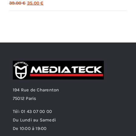
Le
Le
39.00
€
35.00
€
prix
prix
initial
actuel
était :
est :
39.00 €.
35.00 €.
194 Rue de Charenton
75012 Paris
Tél: 01 43 07 00 00
Du Lundi au Samedi
De 10:00 à 19:00