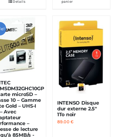
2379.00 €.
990.00 €.
Details
panier
le!
TEC
MSDM32GHC10GP
Carte microSD –
asse 10 – Gamme
INTENSO Disque
ite Gold – UHS-I
dur externe 2.5″
 – Avec
1To noir
aptateur
89.00
€
rformance –
tesse de lecture
squ’à 85MB/s -