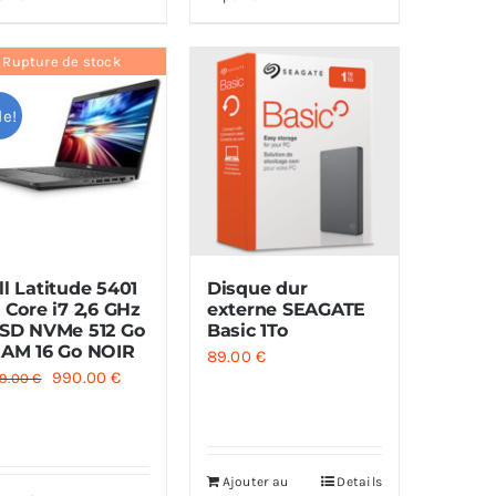
Rupture de stock
le!
ll Latitude 5401
Disque dur
″ Core i7 2,6 GHz
externe SEAGATE
SSD NVMe 512 Go
Basic 1To
RAM 16 Go NOIR
89.00
€
Le
Le
990.00
€
9.00
€
prix
prix
initial
actuel
était :
est :
Ajouter au
Details