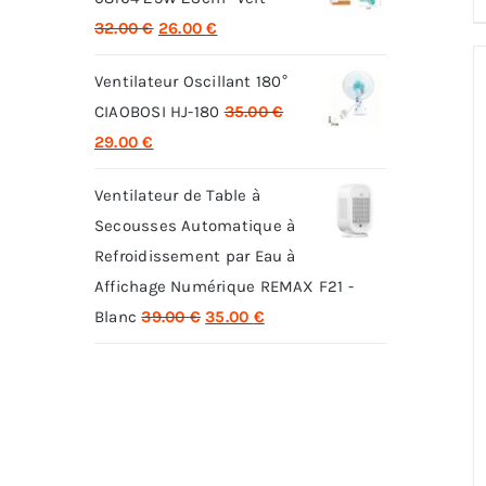
Le
Le
32.00
€
26.00
€
prix
prix
Ventilateur Oscillant 180°
initial
actuel
CIAOBOSI HJ-180
35.00
€
était :
est :
Le
Le
29.00
€
32.00 €.
26.00 €.
prix
prix
Ventilateur de Table à
initial
actuel
Secousses Automatique à
était :
est :
Refroidissement par Eau à
35.00 €.
29.00 €.
Affichage Numérique REMAX F21 -
Le
Le
Blanc
39.00
€
35.00
€
prix
prix
initial
actuel
était :
est :
39.00 €.
35.00 €.