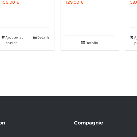
109.00
€
129.00
€
59
Ajouter au
Details
A
panier
Details
p
on
Compagnie