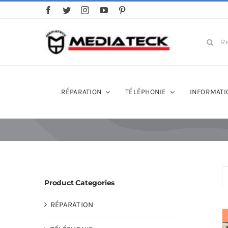
Skip
to
content
Search
for:
RÉPARATION
TÉLÉPHONIE
INFORMATI
Product Categories
RÉPARATION