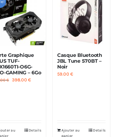
le!
rte Graphique
Casque Bluetooth
US TUF-
JBL Tune 570BT –
X1660TI-O6G-
Noir
O-GAMING – 6Go
59.00
€
Le
Le
398.00
€
.00
€
prix
prix
initial
actuel
était :
est :
550.00 €.
398.00 €.
jouter au
Details
Ajouter au
Details
anier
panier