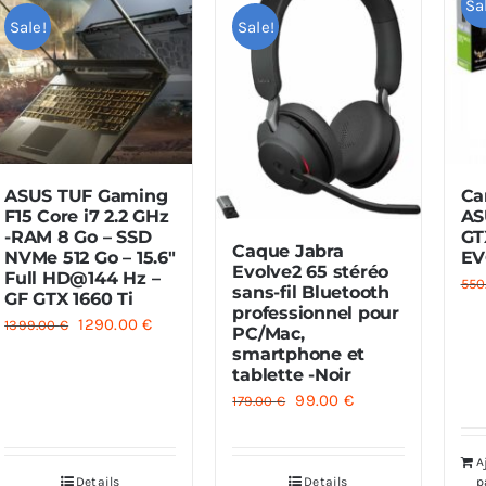
Sa
Sale!
Sale!
ASUS TUF Gaming
Ca
F15 Core i7 2.2 GHz
AS
-RAM 8 Go – SSD
GT
Caque Jabra
NVMe 512 Go – 15.6″
EV
Evolve2 65 stéréo
Full HD@144 Hz –
550
sans-fil Bluetooth
GF GTX 1660 Ti
professionnel pour
Le
Le
1290.00
€
1399.00
€
PC/Mac,
smartphone et
prix
prix
tablette -Noir
initial
actuel
Le
Le
99.00
€
179.00
€
était :
est :
prix
prix
1399.00 €.
1290.00 €.
initial
actuel
A
Details
Details
p