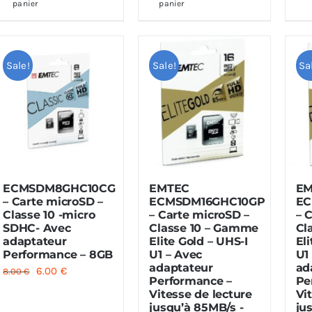
panier
panier
95.00 €.
49.00 €.
Sale!
Sale!
Sa
ECMSDM8GHC10CG
EMTEC
EM
– Carte microSD –
ECMSDM16GHC10GP
EC
Classe 10 -micro
– Carte microSD –
– 
SDHC- Avec
Classe 10 – Gamme
Cl
adaptateur
Elite Gold – UHS-I
El
Performance – 8GB
U1 – Avec
U1
adaptateur
ad
Le
Le
6.00
€
8.00
€
Performance –
Pe
prix
prix
Vitesse de lecture
Vi
jusqu’à 85MB/s -
ju
initial
actuel