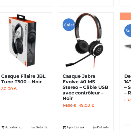
était :
est :
179.00 €.
99.00 €.
Sale!
Sa
Casque Filaire JBL
Casque Jabra
De
Tune T500 – Noir
Evolve 40 MS
14
Stereo – Câble USB
– 
30.00
€
avec contrôleur –
– 
Noir
237
Le
Le
49.00
€
95.00
€
prix
prix
initial
actuel
Ajouter au
Details
Ajouter au
Details
était :
est :