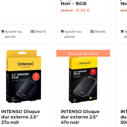
Noir – 16GB
No
était :
est :
Le
Le
10.00
€
12.00
€
16.
8.00 €.
6.00 €.
prix
prix
initial
actuel
Ajouter au
Details
Ajouter au
Details
A
était :
est :
panier
panier
p
12.00 €.
10.00 €.
Rupture de stock
INTENSO Disque
INTENSO Disque
IN
dur externe 2.5″
dur externe 2.5″
du
2To noir
4To noir
50