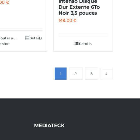
Intenso Disque
.00
€
Dur Externe 6To
Noir 3,5 pouces
149.00
€
jouter au
Details
anier
Details
1
2
3
MEDIATECK