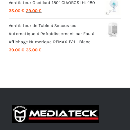
Ventilateur Oscillant 180° CIAOBOSI HJ-180
initial
actuel
Le
Le
35.00
€
29.00
€
était :
est :
prix
prix
32.00 €.
26.00 €.
Ventilateur de Table à Secousses
initial
actuel
Automatique à Refroidissement par Eau à
était :
est :
Affichage Numérique REMAX F21 - Blanc
35.00 €.
29.00 €.
Le
Le
39.00
€
35.00
€
prix
prix
initial
actuel
était :
est :
39.00 €.
35.00 €.