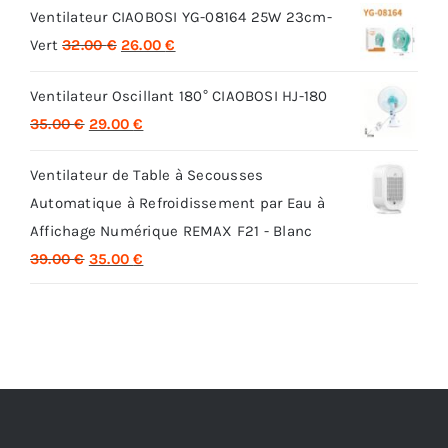
Ventilateur CIAOBOSI YG-08164 25W 23cm-
Le
Le
Vert
32.00
€
26.00
€
prix
prix
Ventilateur Oscillant 180° CIAOBOSI HJ-180
initial
actuel
Le
Le
35.00
€
29.00
€
était :
est :
prix
prix
32.00 €.
26.00 €.
Ventilateur de Table à Secousses
initial
actuel
Automatique à Refroidissement par Eau à
était :
est :
Affichage Numérique REMAX F21 - Blanc
35.00 €.
29.00 €.
Le
Le
39.00
€
35.00
€
prix
prix
initial
actuel
était :
est :
39.00 €.
35.00 €.