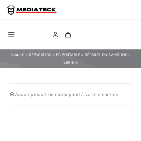
Skip
to
content
Toggle
Navigation
RÉPARATION
Accueil
»
RÉPARATION
»
PC PORTABLE
»
RÉPARATION SAMSUNG
»
SÉRIE X
TÉLÉPHONIE
INFORMATIQUE
Aucun produit ne correspond à votre sélection.
CONSOLE
CONFIG PC FIXE