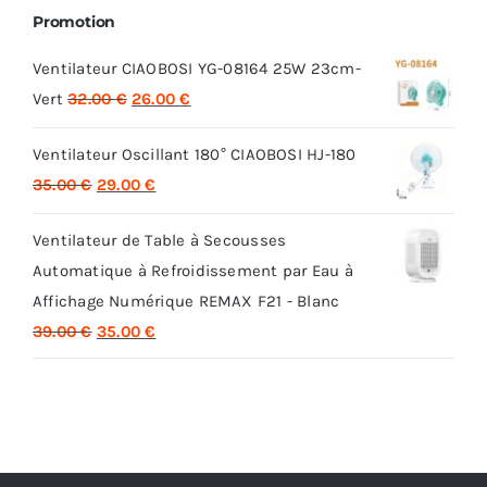
Promotion
Ventilateur CIAOBOSI YG-08164 25W 23cm-
Le
Le
Vert
32.00
€
26.00
€
prix
prix
Ventilateur Oscillant 180° CIAOBOSI HJ-180
initial
actuel
Le
Le
35.00
€
29.00
€
était :
est :
prix
prix
32.00 €.
26.00 €.
Ventilateur de Table à Secousses
initial
actuel
Automatique à Refroidissement par Eau à
était :
est :
Affichage Numérique REMAX F21 - Blanc
35.00 €.
29.00 €.
Le
Le
39.00
€
35.00
€
prix
prix
initial
actuel
était :
est :
39.00 €.
35.00 €.