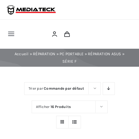
Skip
to
content
Toggle
Navigation
RÉPARATION
Accueil
»
RÉPARATION
»
PC PORTABLE
»
RÉPARATION ASUS
»
SÉRIE F
TÉLÉPHONIE
Trier par
Commande par défaut
INFORMATIQUE
Afficher
16 Produits
CONSOLE
CONFIG PC FIXE