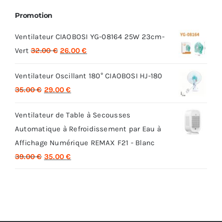
Promotion
Ventilateur CIAOBOSI YG-08164 25W 23cm-
Le
Le
Vert
32.00
€
26.00
€
prix
prix
Ventilateur Oscillant 180° CIAOBOSI HJ-180
initial
actuel
Le
Le
35.00
€
29.00
€
était :
est :
prix
prix
32.00 €.
26.00 €.
Ventilateur de Table à Secousses
initial
actuel
Automatique à Refroidissement par Eau à
était :
est :
Affichage Numérique REMAX F21 - Blanc
35.00 €.
29.00 €.
Le
Le
39.00
€
35.00
€
prix
prix
initial
actuel
était :
est :
39.00 €.
35.00 €.