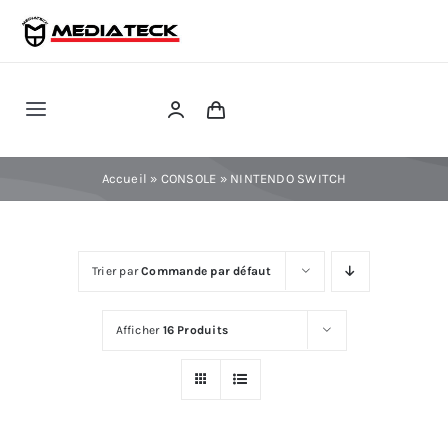
Skip
to
content
Toggle
Navigation
RÉPARATION
Accueil
»
CONSOLE
»
NINTENDO SWITCH
TÉLÉPHONIE
Trier par
Commande par défaut
INFORMATIQUE
Afficher
16 Produits
CONSOLE
CONFIG PC FIXE