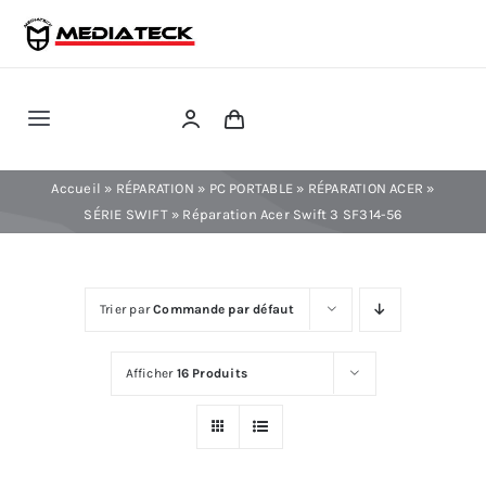
Skip
to
content
Toggle
Navigation
RÉPARATION
Accueil
»
RÉPARATION
»
PC PORTABLE
»
RÉPARATION ACER
»
SÉRIE SWIFT
»
Réparation Acer Swift 3 SF314-56
TÉLÉPHONIE
Trier par
Commande par défaut
INFORMATIQUE
Afficher
16 Produits
CONSOLE
CONFIG PC FIXE