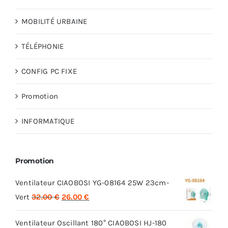
MOBILITÉ URBAINE
TÉLÉPHONIE
CONFIG PC FIXE
Promotion
INFORMATIQUE
Promotion
Ventilateur CIAOBOSI YG-08164 25W 23cm-
Le
Le
Vert
32.00
€
26.00
€
prix
prix
Ventilateur Oscillant 180° CIAOBOSI HJ-180
initial
actuel