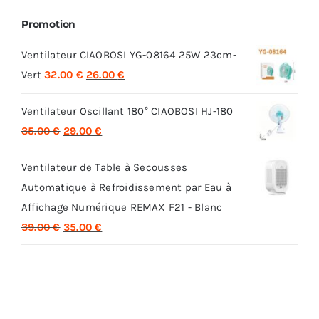
Promotion
Ventilateur CIAOBOSI YG-08164 25W 23cm-
Le
Le
Vert
32.00
€
26.00
€
prix
prix
Ventilateur Oscillant 180° CIAOBOSI HJ-180
initial
actuel
Le
Le
35.00
€
29.00
€
était :
est :
prix
prix
32.00 €.
26.00 €.
Ventilateur de Table à Secousses
initial
actuel
Automatique à Refroidissement par Eau à
était :
est :
Affichage Numérique REMAX F21 - Blanc
35.00 €.
29.00 €.
Le
Le
39.00
€
35.00
€
prix
prix
initial
actuel
était :
est :
39.00 €.
35.00 €.