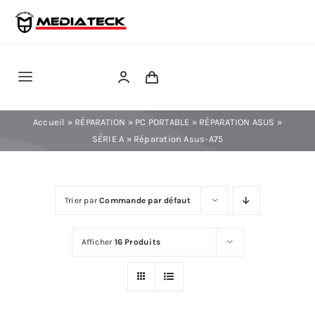
Skip
to
content
Toggle
Navigation
RÉPARATION
Accueil
»
RÉPARATION
»
PC PORTABLE
»
RÉPARATION ASUS
»
SÉRIE A
»
Réparation Asus-A75
TÉLÉPHONIE
Trier par
Commande par défaut
INFORMATIQUE
Afficher
16 Produits
CONSOLE
CONFIG PC FIXE