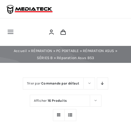
Skip
to
content
Toggle
Navigation
RÉPARATION
Accueil
»
RÉPARATION
»
PC PORTABLE
»
RÉPARATION ASUS
»
SÉRIES B
»
Réparation Asus B53
TÉLÉPHONIE
Trier par
Commande par défaut
INFORMATIQUE
Afficher
16 Produits
CONSOLE
CONFIG PC FIXE