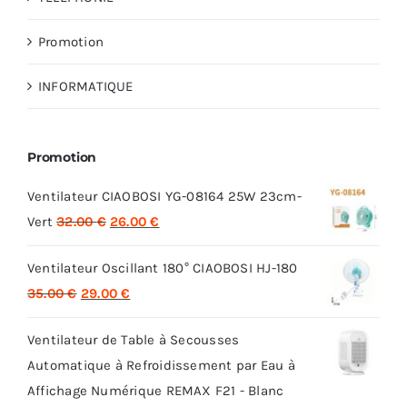
Promotion
INFORMATIQUE
Promotion
Ventilateur CIAOBOSI YG-08164 25W 23cm-
Le
Le
Vert
32.00
€
26.00
€
prix
prix
Ventilateur Oscillant 180° CIAOBOSI HJ-180
initial
actuel
Le
Le
35.00
€
29.00
€
était :
est :
prix
prix
32.00 €.
26.00 €.
Ventilateur de Table à Secousses
initial
actuel
Automatique à Refroidissement par Eau à
était :
est :
Affichage Numérique REMAX F21 - Blanc
35.00 €.
29.00 €.