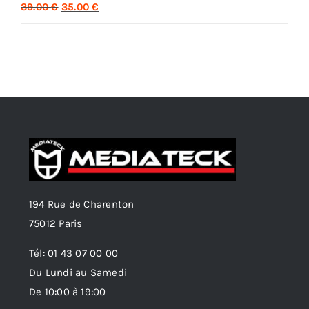
Le
Le
39.00
€
35.00
€
prix
prix
initial
actuel
était :
est :
39.00 €.
35.00 €.
194 Rue de Charenton
75012 Paris
Tél: 01 43 07 00 00
Du Lundi au Samedi
De 10:00 à 19:00