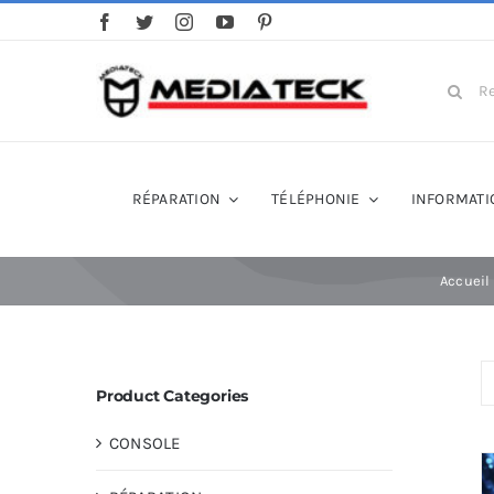
Skip
to
content
Search
for:
RÉPARATION
TÉLÉPHONIE
INFORMATI
Accueil
Product Categories
CONSOLE