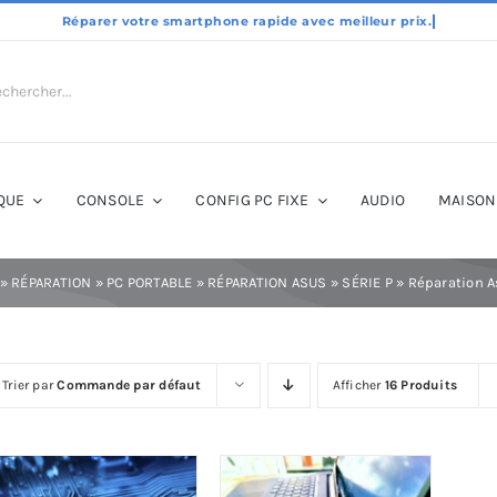
QUE
CONSOLE
CONFIG PC FIXE
AUDIO
MAISON
»
RÉPARATION
»
PC PORTABLE
»
RÉPARATION ASUS
»
SÉRIE P
»
Réparation A
Trier par
Commande par défaut
Afficher
16 Produits