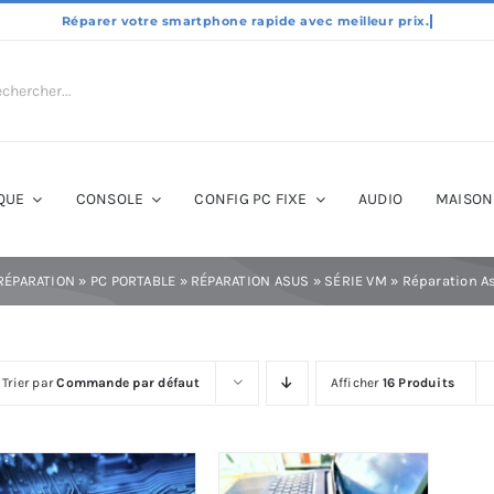
QUE
CONSOLE
CONFIG PC FIXE
AUDIO
MAISON
RÉPARATION
»
PC PORTABLE
»
RÉPARATION ASUS
»
SÉRIE VM
»
Réparation 
Trier par
Commande par défaut
Afficher
16 Produits