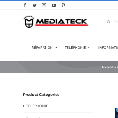
Skip
to
content
Search
for:
RÉPARATION
TÉLÉPHONIE
INFORMATI
Accueil
»
Product Categories
TÉLÉPHONIE