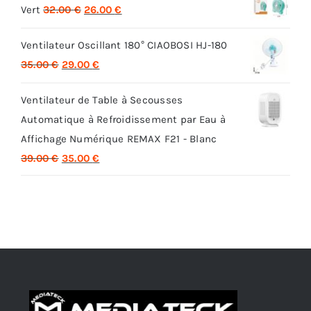
Le
Le
Vert
32.00
€
26.00
€
prix
prix
Ventilateur Oscillant 180° CIAOBOSI HJ-180
initial
actuel
Le
Le
35.00
€
29.00
€
était :
est :
prix
prix
32.00 €.
26.00 €.
Ventilateur de Table à Secousses
initial
actuel
Automatique à Refroidissement par Eau à
était :
est :
Affichage Numérique REMAX F21 - Blanc
35.00 €.
29.00 €.
Le
Le
39.00
€
35.00
€
prix
prix
initial
actuel
était :
est :
39.00 €.
35.00 €.