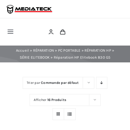
Skip
to
content
Toggle
Navigation
RÉPARATION
Accueil
»
RÉPARATION
»
PC PORTABLE
»
RÉPARATION HP
»
SÉRIE ELITEBOOK
»
Réparation HP Elitebook 830 G5
TÉLÉPHONIE
Trier par
Commande par défaut
INFORMATIQUE
Afficher
16 Produits
CONSOLE
CONFIG PC FIXE