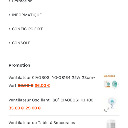
Promotion
INFORMATIQUE
CONFIG PC FIXE
CONSOLE
Promotion
Ventilateur CIAOBOSI YG-08164 25W 23cm-
Le
Le
Vert
32.00
€
26.00
€
prix
prix
Ventilateur Oscillant 180° CIAOBOSI HJ-180
initial
actuel
Le
Le
35.00
€
29.00
€
était :
est :
prix
prix
32.00 €.
26.00 €.
Ventilateur de Table à Secousses
initial
actuel