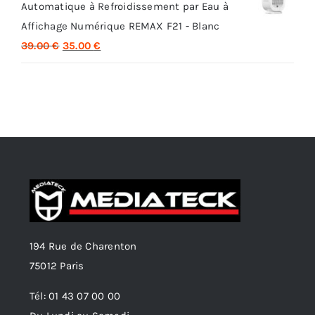
Automatique à Refroidissement par Eau à
était :
est :
Affichage Numérique REMAX F21 - Blanc
35.00 €.
29.00 €.
Le
Le
39.00
€
35.00
€
prix
prix
initial
actuel
était :
est :
39.00 €.
35.00 €.
194 Rue de Charenton
75012 Paris
Tél: 01 43 07 00 00