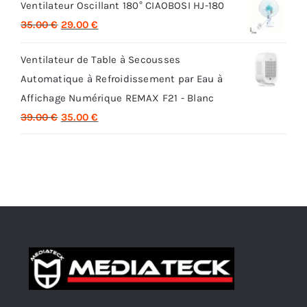
Ventilateur Oscillant 180° CIAOBOSI HJ-180
initial
actuel
Le
Le
35.00
€
29.00
€
était :
est :
prix
prix
32.00 €.
26.00 €.
Ventilateur de Table à Secousses
initial
actuel
Automatique à Refroidissement par Eau à
était :
est :
Affichage Numérique REMAX F21 - Blanc
35.00 €.
29.00 €.
Le
Le
39.00
€
35.00
€
prix
prix
initial
actuel
était :
est :
39.00 €.
35.00 €.