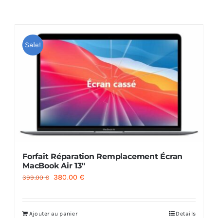
AUDIO
Sale!
MAISON
PROMOTION
Forfait Réparation Remplacement Écran
MacBook Air 13″
Le
Le
380.00
€
399.00
€
prix
prix
initial
actuel
Ajouter au panier
Details
était :
est :