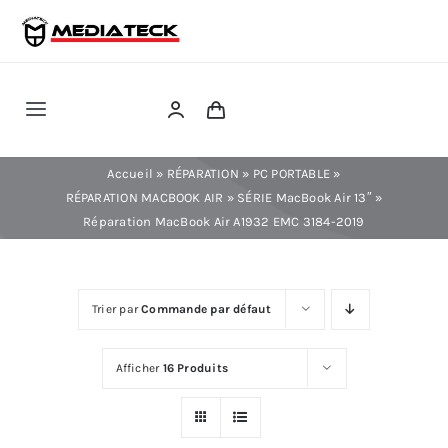
Skip
to
content
Toggle
Navigation
RÉPARATION
Accueil
»
RÉPARATION
»
PC PORTABLE
»
RÉPARATION MACBOOK AIR
»
SÉRIE MacBook Air 13″
»
Réparation MacBook Air A1932 EMC 3184-2019
TÉLÉPHONIE
INFORMATIQUE
Trier par
Commande par défaut
CONSOLE
Afficher
16 Produits
CONFIG PC FIXE