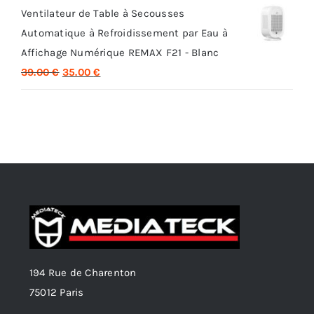
Ventilateur de Table à Secousses
initial
actuel
Automatique à Refroidissement par Eau à
était :
est :
Affichage Numérique REMAX F21 - Blanc
35.00 €.
29.00 €.
Le
Le
39.00
€
35.00
€
prix
prix
initial
actuel
était :
est :
39.00 €.
35.00 €.
194 Rue de Charenton
75012 Paris