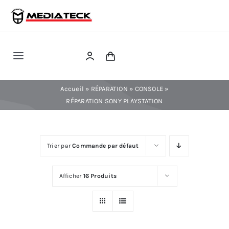
Skip
to
content
Toggle
Navigation
RÉPARATION
Accueil
»
RÉPARATION
»
CONSOLE
»
RÉPARATION SONY PLAYSTATION
TÉLÉPHONIE
Trier par
Commande par défaut
INFORMATIQUE
Afficher
16 Produits
CONSOLE
CONFIG PC FIXE