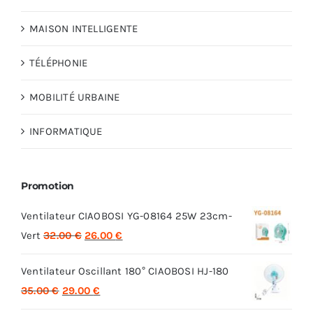
MAISON INTELLIGENTE
TÉLÉPHONIE
MOBILITÉ URBAINE
INFORMATIQUE
Promotion
Ventilateur CIAOBOSI YG-08164 25W 23cm-
Le
Le
Vert
32.00
€
26.00
€
prix
prix
Ventilateur Oscillant 180° CIAOBOSI HJ-180
initial
actuel
Le
Le
35.00
€
29.00
€
était :
est :
prix
prix
32.00 €.
26.00 €.