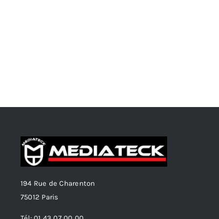
194 Rue de Charenton
75012 Paris
Tél: 01 43 07 00 00