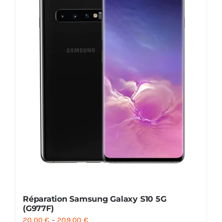
Réparation Samsung Galaxy S10 5G
(G977F)
20.00
€
–
209.00
€