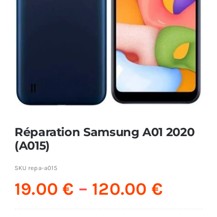
AUDIO
MAISON
PROMOTION
Réparation Samsung A01 2020
(A015)
SKU
repa-a015
19.00
€
–
120.00
€