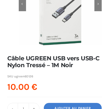


AUDIO
MAISON
PROMOTION
Câble UGREEN USB vers USB-C
Nylon Tressé – 1M Noir
SKU
ugreen60126
10.00
€
AJOUTER AU PANIER