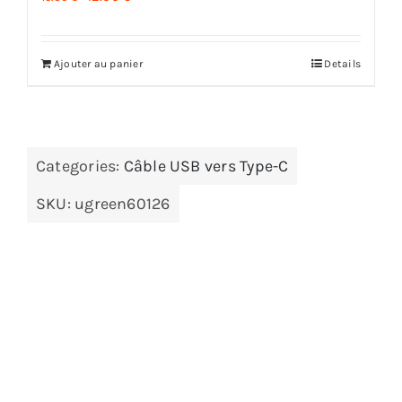
prix
prix
initial
actuel
Ajouter au panier
Details
était :
est :
15.00 €.
12.00 €.
Categories:
Câble USB vers Type-C
SKU:
ugreen60126