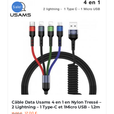
Sale!
Câble Data Usams 4 en 1 en Nylon Tressé –
2 Lightning – 1 Type-C et 1Micro USB – 1.2m
Le
Le
12.00
€
15.00
€