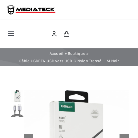
Skip
to
content
Toggle
Navigation
RÉPARATION
Accueil
»
Boutique
»
Câble UGREEN USB vers USB-C Nylon Tressé – 1M Noir
TÉLÉPHONIE
INFORMATIQUE
CONSOLE
CONFIG PC FIXE