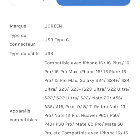
quantité
de
Câble
Marque
UGREEN
UGREEN
Type de
USB
USB Type C
connecteur
vers
Type de câble
USB
USB-
Compatible avec iPhone 16/ 16 Plus/ 16
C
Pro/ 16 Pro Max, iPhone 15/ 15 Plus/ 15
Nylon
Pro/ 15 Pro Max, Galaxy S24/ S24+/ S24
Tressé
Ultra/ S23/ S23+/S23 Ultra/ S22 Ultra/
-
S22/ S22 Ultra/ S22/ Note 20/ A55/
1M
A35/ A15, Pixel 9/ 8/ 7, Redmi Note 13
Noir
Appareils
Pro/ Note 12 Pro, Huawei P60/ P50/
compatibles
P40/ P30 Pro/ Mate 60 Pro/ Mate 50
Pro, etc.
Compatible avec iPhone 16/ 16