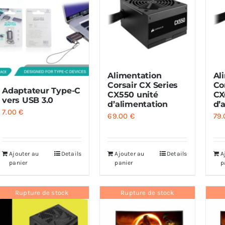
Alimentation
Al
Corsair CX Series
Co
Adaptateur Type-C
CX550 unité
CX
vers USB 3.0
d’alimentation
d’
7.00
€
69.00
€
79
Ajouter au
Details
Ajouter au
Details
A
panier
panier
p
Rupture de stock
Rupture de stock