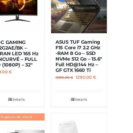
ASUS TUF Gaming
C GAMING
F15 Core i7 2.2 GHz
2G2AE/BK –
-RAM 8 Go – SSD
RAN LED 165 Hz
NVMe 512 Go – 15.6″
INCURVÉ – FULL
Full HD@144 Hz –
 (1080P) – 32″
GF GTX 1660 Ti
9.00
€
Le
Le
1290.00
€
1399.00
€
prix
prix
initial
actuel
Details
Details
était :
est :
1399.00 €.
1290.00 €.
Rupture de stock