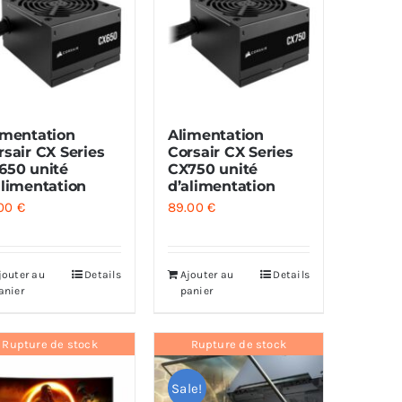
imentation
Alimentation
rsair CX Series
Corsair CX Series
650 unité
CX750 unité
alimentation
d’alimentation
.00
€
89.00
€
jouter au
Details
Ajouter au
Details
anier
panier
Rupture de stock
Rupture de stock
Sale!