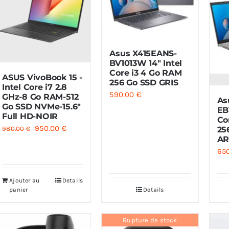
Asus X415EANS-
BV1013W 14″ Intel
Core i3 4 Go RAM
ASUS VivoBook 15 -
256 Go SSD GRIS
Intel Core i7 2.8
590.00
€
GHz-8 Go RAM-512
As
Go SSD NVMe-15.6″
EB
Full HD-NOIR
Co
Le
Le
950.00
€
980.00
€
25
AR
prix
prix
65
initial
actuel
était :
est :
Ajouter au
Details
980.00 €.
950.00 €.
panier
Details
Rupture de stock