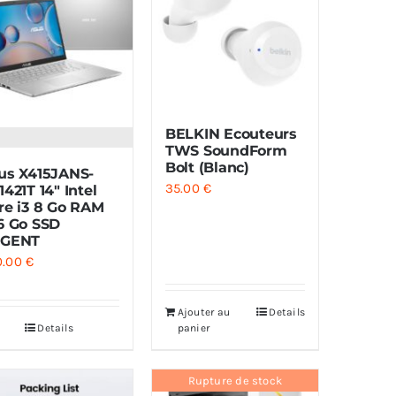
BELKIN Ecouteurs
TWS SoundForm
Bolt (Blanc)
us X415JANS-
35.00
€
1421T 14″ Intel
re i3 8 Go RAM
6 Go SSD
GENT
0.00
€
Ajouter au
Details
Details
panier
Rupture de stock