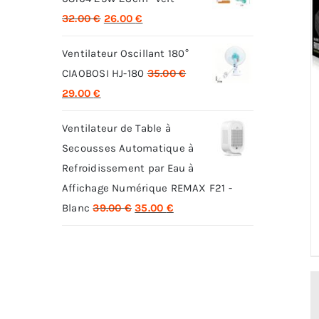
Le
Le
32.00
€
26.00
€
prix
prix
Ventilateur Oscillant 180°
initial
actuel
CIAOBOSI HJ-180
35.00
€
était :
est :
Le
Le
29.00
€
32.00 €.
26.00 €.
prix
prix
Ventilateur de Table à
initial
actuel
Secousses Automatique à
était :
est :
Refroidissement par Eau à
35.00 €.
29.00 €.
Affichage Numérique REMAX F21 -
Le
Le
Blanc
39.00
€
35.00
€
prix
prix
initial
actuel
était :
est :
39.00 €.
35.00 €.