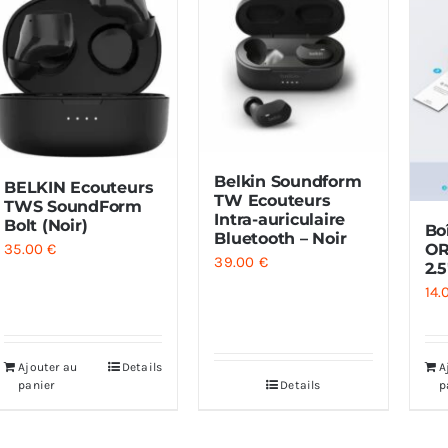
Belkin Soundform
BELKIN Ecouteurs
TW Ecouteurs
TWS SoundForm
Intra-auriculaire
Bolt (Noir)
Bo
Bluetooth – Noir
35.00
€
OR
39.00
€
2.
14
Ajouter au
Details
A
panier
Details
p