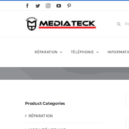
Skip
to
content
Search
for:
RÉPARATION
TÉLÉPHONIE
INFORMATI
Product Categories
RÉPARATION