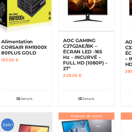
AOC GAMING
Alimentation
AO
C27G2AE/BK –
CORSAIR RM1000X
C3
ÉCRAN LED -165
80PLUS GOLD
ÉC
Hz – INCURVÉ –
– 
195.00
€
FULL HD (1080P) –
HD
27″
28
229.00
€
Details
Details
Rupture de stock
Sale!