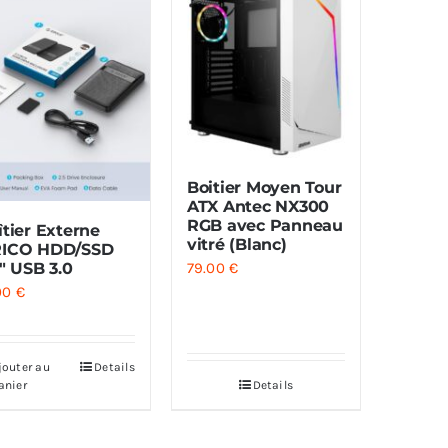
Boitier Moyen Tour
ATX Antec NX300
RGB avec Panneau
îtier Externe
vitré (Blanc)
ICO HDD/SSD
79.00
€
5″ USB 3.0
.00
€
jouter au
Details
anier
Details