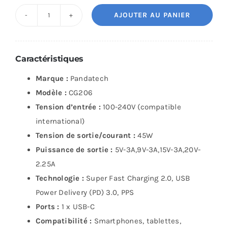
AJOUTER AU PANIER
quantité
de
Chargeur
Caractéristiques
Type-
Marque :
Pandatech
C
Modèle :
CG206
Rapide
Tension d’entrée :
100-240V (compatible
PD
international)
45W
Tension de sortie/courant :
45W
Blanc
Puissance de sortie :
5V-3A,9V-3A,15V-3A,20V-
2.25A
Technologie :
Super Fast Charging 2.0, USB
Power Delivery (PD) 3.0, PPS
Ports :
1 x USB-C
Compatibilité :
Smartphones, tablettes,