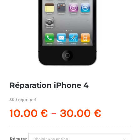
AUDIO
MAISON
PROMOTION
Réparation iPhone 4
SKU
repa-ip-4
10.00
€
–
30.00
€
Réparer
