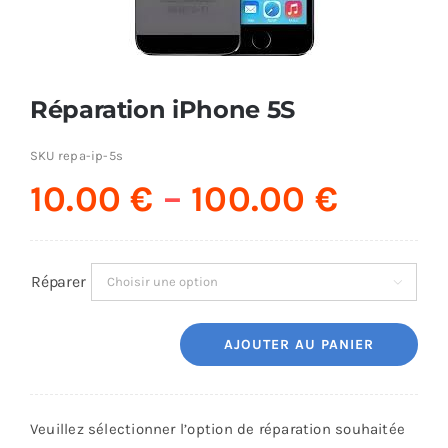
AUDIO
Réparation iPhone 5S
MAISON
SKU
repa-ip-5s
PROMOTION
10.00
€
–
100.00
€
Réparer

AJOUTER AU PANIER
quantité
de
Réparation
Veuillez sélectionner l’option de réparation souhaitée
iPhone