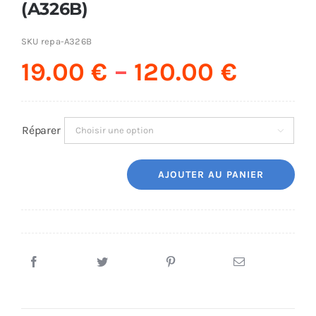
(A326B)
SKU
repa-A326B
19.00
€
–
120.00
€
Réparer

AJOUTER AU PANIER
quantité
de
Réparation
Samsung
A32
5G
(A326B)