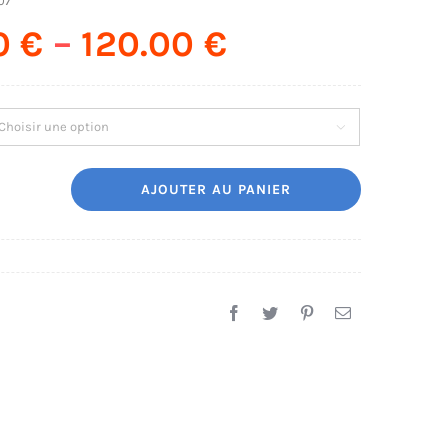
07
00
€
–
120.00
€

AJOUTER AU PANIER
uantité
e
éparation
amsung
50s
A507
019