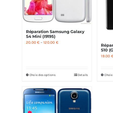
Réparation Samsung Galaxy
S4 Mini (I9195)
20.00
€
–
120.00
€
Répar
S10 (
19.00
Choix des options
Details
Choix