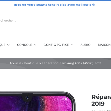
QUE
CONSOLE
CONFIG PC FIXE
AUDIO
MAISON
Accueil
»
Boutique
»
Réparation Samsung A50s (A507 ) 2019
Répar
2019