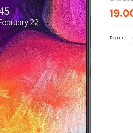
SKU
repa-A5
19.
Réparer
q
d
R
S
A
(
)
2