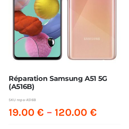
AUDIO
MAISON
PROMOTION
Réparation Samsung A51 5G
(A516B)
SKU
repa-A516B
19.00
€
–
120.00
€