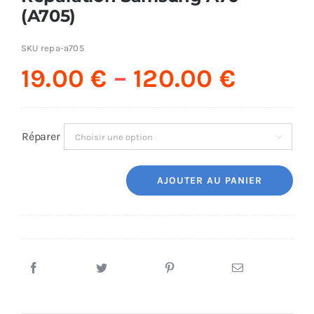
(A705)
SKU
repa-a705
19.00
€
–
120.00
€
Réparer

AJOUTER AU PANIER
quantité
de
Réparation
Samsung
A70
(A705)