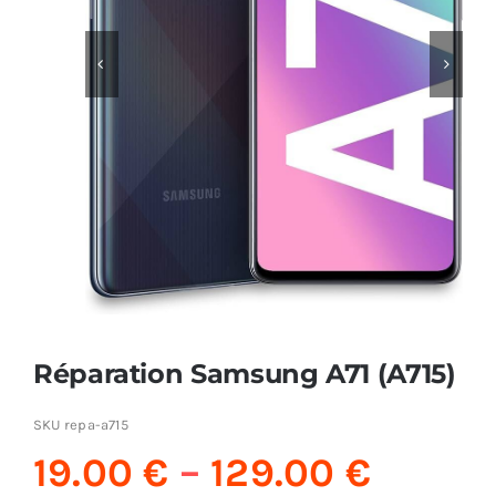
AUDIO


MAISON
PROMOTION
Réparation Samsung A71 (A715)
SKU
repa-a715
19.00
€
–
129.00
€