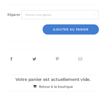
Réparer

AJOUTER AU PANIER
quantité
de
Réparation
Samsung
A71
(A715)
Votre panier est actuellement vide.
Retour à la boutique