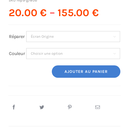
SKU
repa-g780b
20.00
€
–
155.00
€
AUDIO
MAISON
Réparer

PROMOTION
Couleur

AJOUTER AU PANIER
quantité
de
Réparation
Samsung
Galaxy
S20
FE