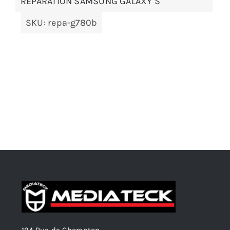
RÉPARATION SAMSUNG GALAXY S
SKU:
repa-g780b
194 Rue de Charenton