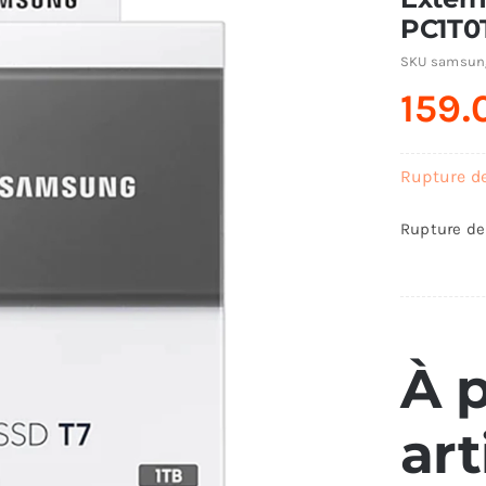
PC1T
SKU
samsung
159
Rupture d
Rupture de
À 
art