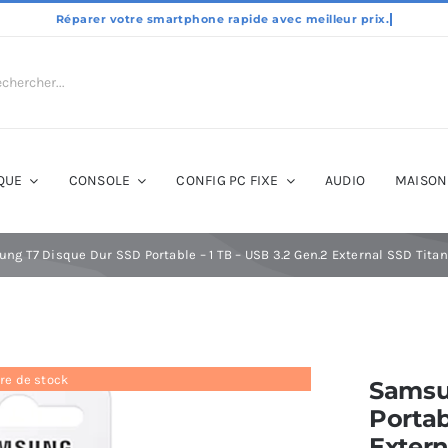
QUE
CONSOLE
CONFIG PC FIXE
AUDIO
MAISON
ng T7 Disque Dur SSD Portable – 1 TB – USB 3.2 Gen.2 External SSD Ti
re de stock
Samsu
Portab
Extern