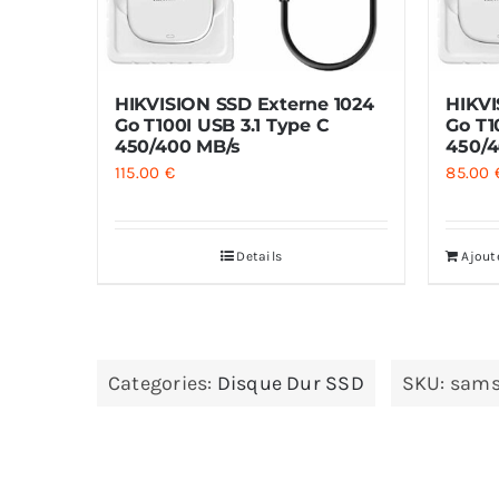
HIKVISION SSD Externe 1024
HIKVI
Go T100I USB 3.1 Type C
Go T1
450/400 MB/s
450/4
115.00
€
85.00
Details
Ajout
Categories:
Disque Dur SSD
SKU:
sams