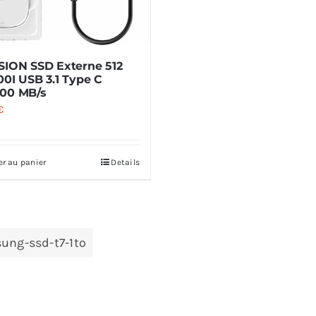
SION SSD Externe 512
00I USB 3.1 Type C
00 MB/s
€
er au panier
Details
ung-ssd-t7-1to