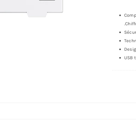
Compa
.Chif
Sécur
Techn
Desig
USB t