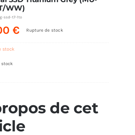
0T/WW)
-ssd-t7-1to
.00
€
Rupture de stock
e stock
 stock
propos de cet
icle