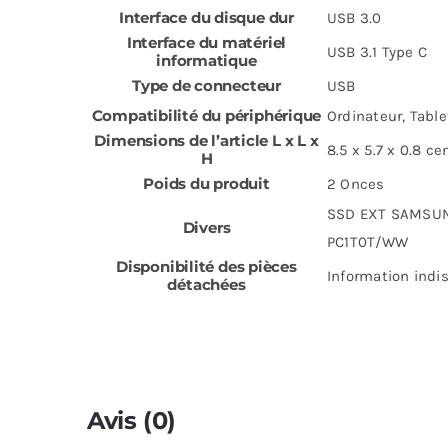
Interface du disque dur
‎USB 3.0
Interface du matériel
‎USB 3.1 Type C
informatique
Type de connecteur
‎USB
Compatibilité du périphérique
‎Ordinateur, Table
Dimensions de l’article L x L x
‎8.5 x 5.7 x 0.8 c
H
Poids du produit
‎2 Onces
‎SSD EXT SAMSUNG
Divers
PC1T0T/WW
Disponibilité des pièces
‎Information indi
détachées
Avis (0)