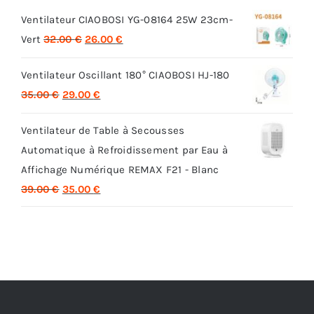
Ventilateur CIAOBOSI YG-08164 25W 23cm-
Le
Le
Vert
32.00
€
26.00
€
prix
prix
Ventilateur Oscillant 180° CIAOBOSI HJ-180
initial
actuel
Le
Le
35.00
€
29.00
€
était :
est :
prix
prix
32.00 €.
26.00 €.
Ventilateur de Table à Secousses
initial
actuel
Automatique à Refroidissement par Eau à
était :
est :
Affichage Numérique REMAX F21 - Blanc
35.00 €.
29.00 €.
Le
Le
39.00
€
35.00
€
prix
prix
initial
actuel
était :
est :
39.00 €.
35.00 €.