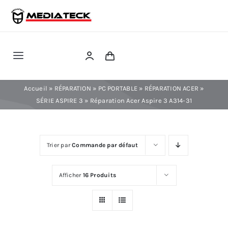
Skip
to
content
Toggle
Navigation
RÉPARATION
Accueil
»
RÉPARATION
»
PC PORTABLE
»
RÉPARATION ACER
»
SÉRIE ASPIRE 3
»
Réparation Acer Aspire 3 A314-31
TÉLÉPHONIE
Trier par
Commande par défaut
INFORMATIQUE
Afficher
16 Produits
CONSOLE
CONFIG PC FIXE