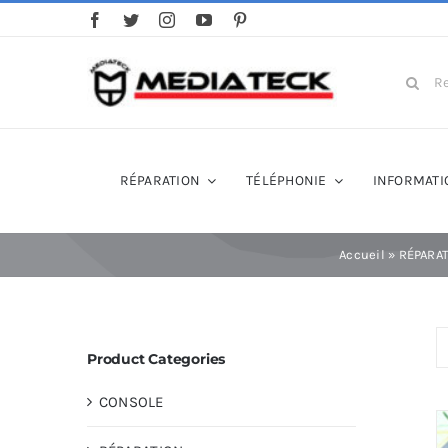
Skip
to
content
Search
for:
RÉPARATION
TÉLÉPHONIE
INFORMATI
Accueil
»
RÉPARA
Product Categories
CONSOLE