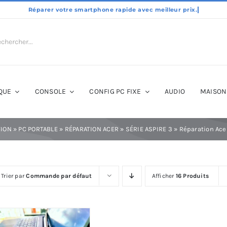
QUE
CONSOLE
CONFIG PC FIXE
AUDIO
MAISON
TION
»
PC PORTABLE
»
RÉPARATION ACER
»
SÉRIE ASPIRE 3
»
Réparation Ace
Trier par
Commande par défaut
Afficher
16 Produits