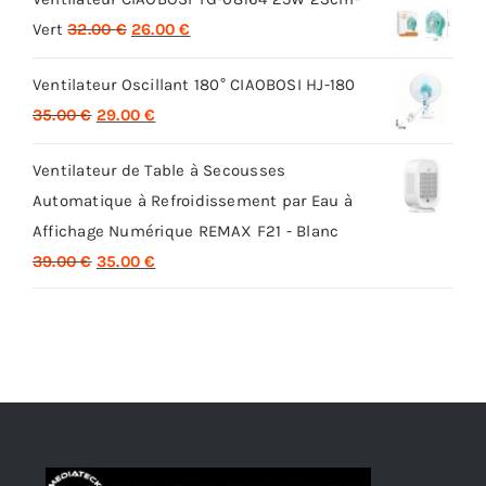
Le
Le
Vert
32.00
€
26.00
€
prix
prix
Ventilateur Oscillant 180° CIAOBOSI HJ-180
initial
actuel
Le
Le
35.00
€
29.00
€
était :
est :
prix
prix
32.00 €.
26.00 €.
Ventilateur de Table à Secousses
initial
actuel
Automatique à Refroidissement par Eau à
était :
est :
Affichage Numérique REMAX F21 - Blanc
35.00 €.
29.00 €.
Le
Le
39.00
€
35.00
€
prix
prix
initial
actuel
était :
est :
39.00 €.
35.00 €.