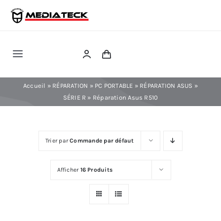
Skip
to
content
Toggle
Navigation
RÉPARATION
Accueil
»
RÉPARATION
»
PC PORTABLE
»
RÉPARATION ASUS
»
SÉRIE R
»
Réparation Asus R510
TÉLÉPHONIE
Trier par
Commande par défaut
INFORMATIQUE
Afficher
16 Produits
CONSOLE
CONFIG PC FIXE