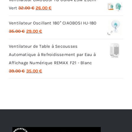
Le
Le
Vert
32.00
€
26.00
€
prix
prix
Ventilateur Oscillant 180° CIAOBOSI HJ-180
initial
actuel
Le
Le
35.00
€
29.00
€
était :
est :
prix
prix
32.00 €.
26.00 €.
Ventilateur de Table à Secousses
initial
actuel
Automatique à Refroidissement par Eau à
était :
est :
Affichage Numérique REMAX F21 - Blanc
35.00 €.
29.00 €.
Le
Le
39.00
€
35.00
€
prix
prix
initial
actuel
était :
est :
39.00 €.
35.00 €.