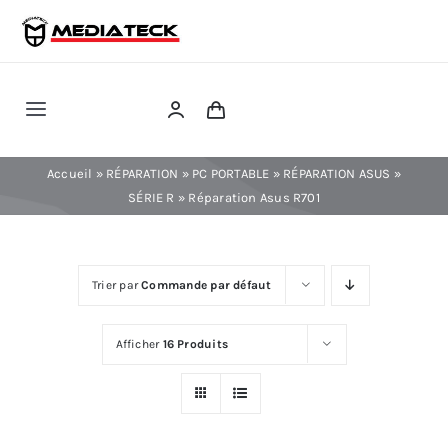
Skip
to
content
Toggle
Navigation
RÉPARATION
Accueil
»
RÉPARATION
»
PC PORTABLE
»
RÉPARATION ASUS
»
SÉRIE R
»
Réparation Asus R701
TÉLÉPHONIE
Trier par
Commande par défaut
INFORMATIQUE
Afficher
16 Produits
CONSOLE
CONFIG PC FIXE