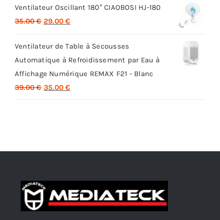
Ventilateur Oscillant 180° CIAOBOSI HJ-180
initial
actuel
Le
Le
35.00
€
29.00
€
était :
est :
prix
prix
32.00 €.
26.00 €.
Ventilateur de Table à Secousses
initial
actuel
Automatique à Refroidissement par Eau à
était :
est :
Affichage Numérique REMAX F21 - Blanc
35.00 €.
29.00 €.
Le
Le
39.00
€
35.00
€
prix
prix
initial
actuel
était :
est :
39.00 €.
35.00 €.