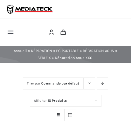
Skip
to
content
Toggle
Navigation
RÉPARATION
Accueil
»
RÉPARATION
»
PC PORTABLE
»
RÉPARATION ASUS
»
SÉRIE X
»
Réparation Asus X501
TÉLÉPHONIE
Trier par
Commande par défaut
INFORMATIQUE
Afficher
16 Produits
CONSOLE
CONFIG PC FIXE