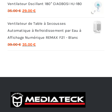
Ventilateur Oscillant 180° CIAOBOSI HJ-180
initial
actuel
Le
Le
35.00
€
29.00
€
était :
est :
prix
prix
32.00 €.
26.00 €.
Ventilateur de Table à Secousses
initial
actuel
Automatique à Refroidissement par Eau à
était :
est :
Affichage Numérique REMAX F21 - Blanc
35.00 €.
29.00 €.
Le
Le
39.00
€
35.00
€
prix
prix
initial
actuel
était :
est :
39.00 €.
35.00 €.