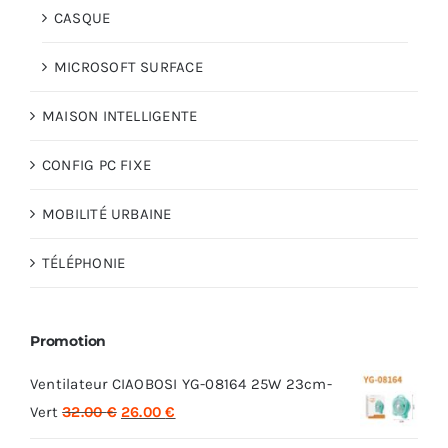
CASQUE
MICROSOFT SURFACE
MAISON INTELLIGENTE
CONFIG PC FIXE
MOBILITÉ URBAINE
TÉLÉPHONIE
Promotion
Ventilateur CIAOBOSI YG-08164 25W 23cm-
Le
Le
Vert
32.00
€
26.00
€
prix
prix