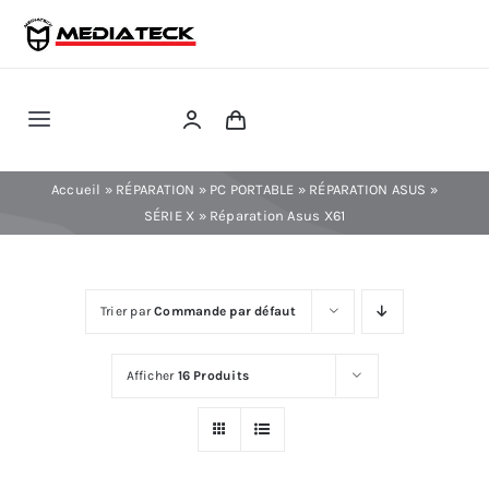
Skip
to
content
Toggle
Navigation
RÉPARATION
Accueil
»
RÉPARATION
»
PC PORTABLE
»
RÉPARATION ASUS
»
SÉRIE X
»
Réparation Asus X61
TÉLÉPHONIE
Trier par
Commande par défaut
INFORMATIQUE
Afficher
16 Produits
CONSOLE
CONFIG PC FIXE