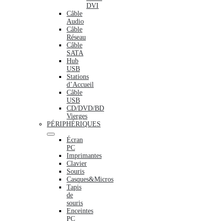
DVI
Câble
Audio
Câble
Réseau
Câble
SATA
Hub
USB
Stations
d’Accueil
Câble
USB
CD/DVD/BD
Vierges
PÉRIPHÉRIQUES
Écran
PC
Imprimantes
Clavier
Souris
Casques&Micros
Tapis
de
souris
Enceintes
PC