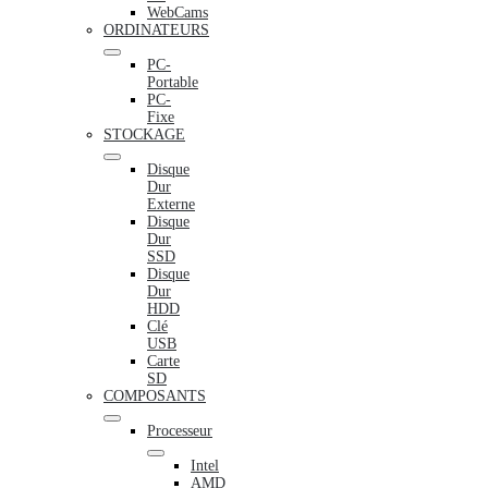
WebCams
ORDINATEURS
PC-
Portable
PC-
Fixe
STOCKAGE
Disque
Dur
Externe
Disque
Dur
SSD
Disque
Dur
HDD
Clé
USB
Carte
SD
COMPOSANTS
Processeur
Intel
AMD