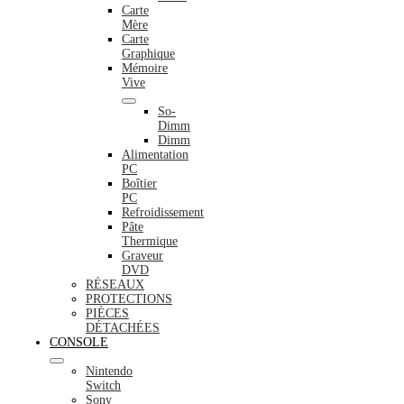
Carte
Mère
Carte
Graphique
Mémoire
Vive
So-
Dimm
Dimm
Alimentation
PC
Boîtier
PC
Refroidissement
Pâte
Thermique
Graveur
DVD
RÉSEAUX
PROTECTIONS
PIÈCES
DÉTACHÉES
CONSOLE
Nintendo
Switch
Sony