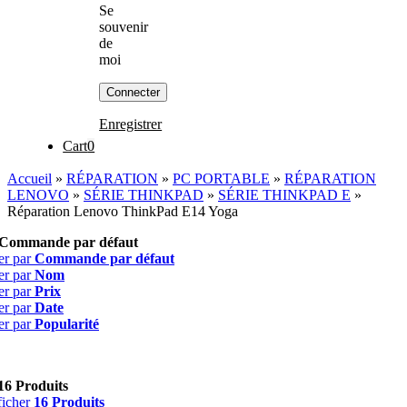
Se
souvenir
de
moi
Enregistrer
Cart
0
Accueil
»
RÉPARATION
»
PC PORTABLE
»
RÉPARATION
LENOVO
»
SÉRIE THINKPAD
»
SÉRIE THINKPAD E
»
Réparation Lenovo ThinkPad E14 Yoga
Commande par défaut
er par
Commande par défaut
er par
Nom
er par
Prix
er par
Date
er par
Popularité
16 Produits
ficher
16 Produits