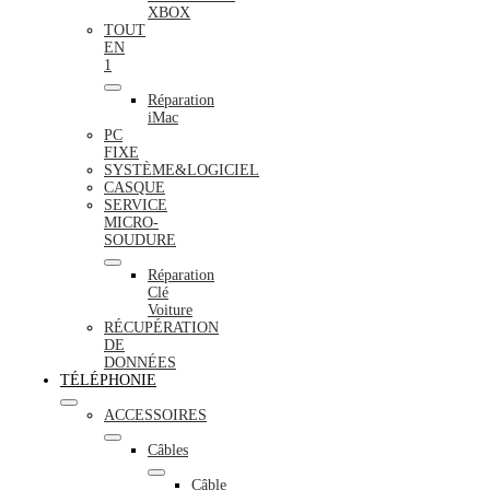
XBOX
TOUT
EN
1
Réparation
iMac
PC
FIXE
SYSTÈME&LOGICIEL
CASQUE
SERVICE
MICRO-
SOUDURE
Réparation
Clé
Voiture
RÉCUPÉRATION
DE
DONNÉES
TÉLÉPHONIE
ACCESSOIRES
Câbles
Câble