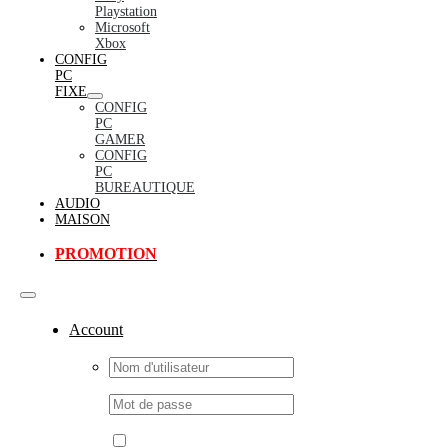
Playstation
Microsoft
Xbox
CONFIG
PC
FIXE
CONFIG
PC
GAMER
CONFIG
PC
BUREAUTIQUE
AUDIO
MAISON
PROMOTION
Toggle
Navigation
Account
Username:
Password: