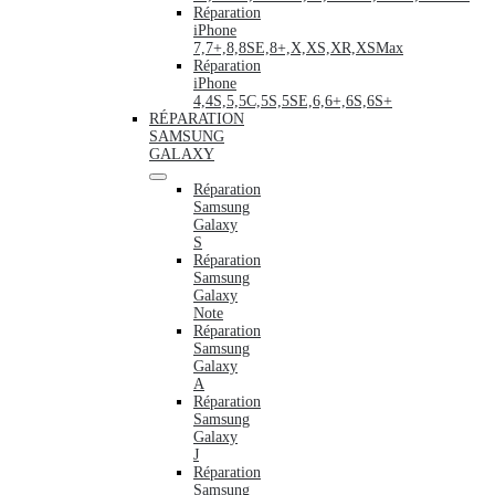
Réparation
iPhone
7,7+,8,8SE,8+,X,XS,XR,XSMax
Réparation
iPhone
4,4S,5,5C,5S,5SE,6,6+,6S,6S+
RÉPARATION
SAMSUNG
GALAXY
Réparation
Samsung
Galaxy
S
Réparation
Samsung
Galaxy
Note
Réparation
Samsung
Galaxy
A
Réparation
Samsung
Galaxy
J
Réparation
Samsung