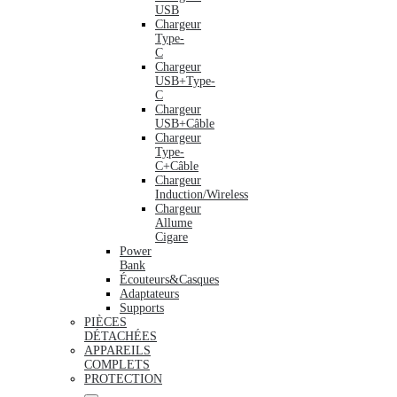
USB
Chargeur
Type-
C
Chargeur
USB+Type-
C
Chargeur
USB+Câble
Chargeur
Type-
C+Câble
Chargeur
Induction/Wireless
Chargeur
Allume
Cigare
Power
Bank
Écouteurs&Casques
Adaptateurs
Supports
PIÈCES
DÉTACHÉES
APPAREILS
COMPLETS
PROTECTION