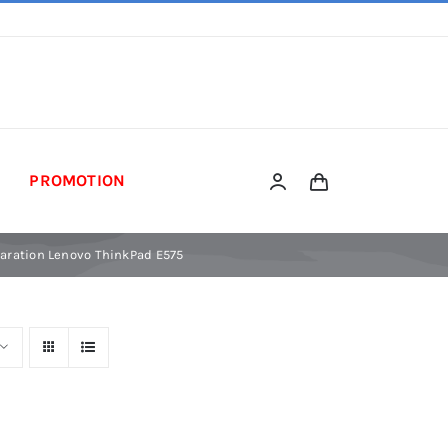
PROMOTION
aration Lenovo ThinkPad E575