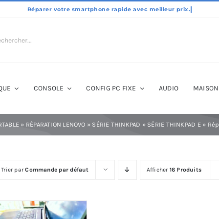
QUE
CONSOLE
CONFIG PC FIXE
AUDIO
MAISON
RTABLE
»
RÉPARATION LENOVO
»
SÉRIE THINKPAD
»
SÉRIE THINKPAD E
»
Rép
Trier par
Commande par défaut
Afficher
16 Produits