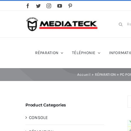
Skip
to
content
Search
for:
RÉPARATION
TÉLÉPHONIE
INFORMATI
Accueil
»
RÉPARATION
»
PC PO
Product Categories
CONSOLE