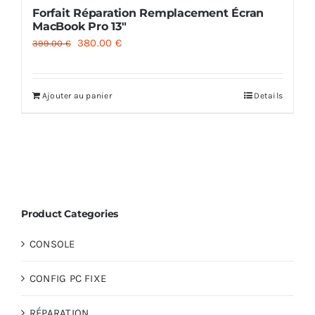
Forfait Réparation Remplacement Écran
MacBook Pro 13″
Le
Le
380.00
€
399.00
€
prix
prix
initial
actuel
Ajouter au panier
Details
était :
est :
399.00 €.
380.00 €.
Product Categories
CONSOLE
CONFIG PC FIXE
RÉPARATION