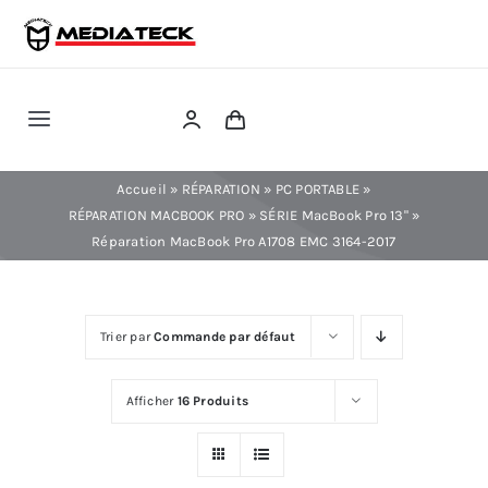
Skip
to
content
Toggle
Navigation
RÉPARATION
Accueil
»
RÉPARATION
»
PC PORTABLE
»
RÉPARATION MACBOOK PRO
»
SÉRIE MacBook Pro 13"
»
Réparation MacBook Pro A1708 EMC 3164-2017
TÉLÉPHONIE
INFORMATIQUE
Trier par
Commande par défaut
CONSOLE
Afficher
16 Produits
CONFIG PC FIXE