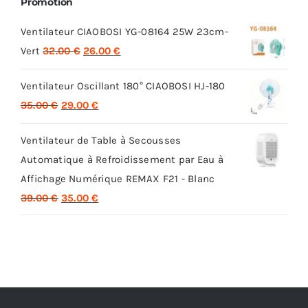
Promotion
Ventilateur CIAOBOSI YG-08164 25W 23cm-
Le
Le
Vert
32.00
€
26.00
€
prix
prix
Ventilateur Oscillant 180° CIAOBOSI HJ-180
initial
actuel
Le
Le
35.00
€
29.00
€
était :
est :
prix
prix
32.00 €.
26.00 €.
Ventilateur de Table à Secousses
initial
actuel
Automatique à Refroidissement par Eau à
était :
est :
Affichage Numérique REMAX F21 - Blanc
35.00 €.
29.00 €.
Le
Le
39.00
€
35.00
€
prix
prix
initial
actuel
était :
est :
39.00 €.
35.00 €.