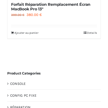
Forfait Réparation Remplacement Écran
MacBook Pro 13″
Le
Le
380.00
€
399.00
€
prix
prix
initial
actuel
Ajouter au panier
Details
était :
est :
399.00 €.
380.00 €.
Product Categories
CONSOLE
CONFIG PC FIXE
RÉPARATION