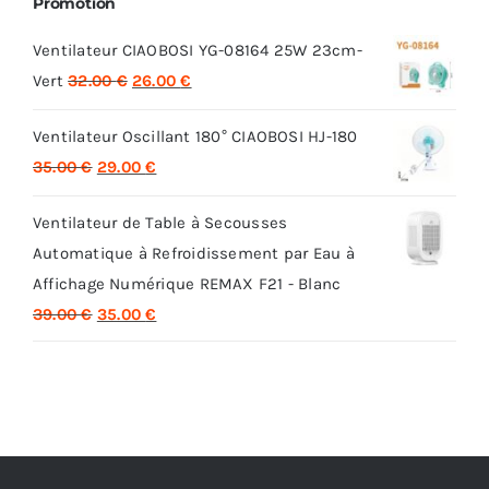
Promotion
Ventilateur CIAOBOSI YG-08164 25W 23cm-
Le
Le
Vert
32.00
€
26.00
€
prix
prix
Ventilateur Oscillant 180° CIAOBOSI HJ-180
initial
actuel
Le
Le
35.00
€
29.00
€
était :
est :
prix
prix
32.00 €.
26.00 €.
Ventilateur de Table à Secousses
initial
actuel
Automatique à Refroidissement par Eau à
était :
est :
Affichage Numérique REMAX F21 - Blanc
35.00 €.
29.00 €.
Le
Le
39.00
€
35.00
€
prix
prix
initial
actuel
était :
est :
39.00 €.
35.00 €.