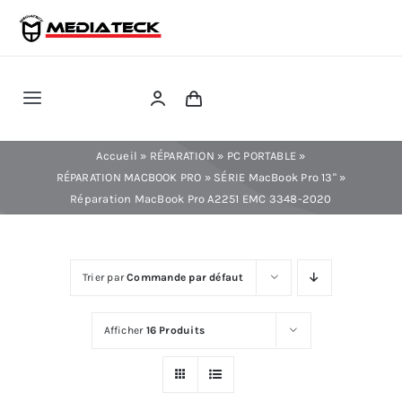
Skip
to
content
Toggle
Navigation
RÉPARATION
Accueil
»
RÉPARATION
»
PC PORTABLE
»
RÉPARATION MACBOOK PRO
»
SÉRIE MacBook Pro 13"
»
Réparation MacBook Pro A2251 EMC 3348-2020
TÉLÉPHONIE
INFORMATIQUE
Trier par
Commande par défaut
CONSOLE
Afficher
16 Produits
CONFIG PC FIXE