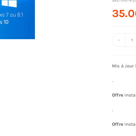
SKU
mis-a-j
35.
q
d
Fo
Mis à Jour
M
à
.
Jo
S
Offre
Insta
W
.
7
o
Offre
Insta
8