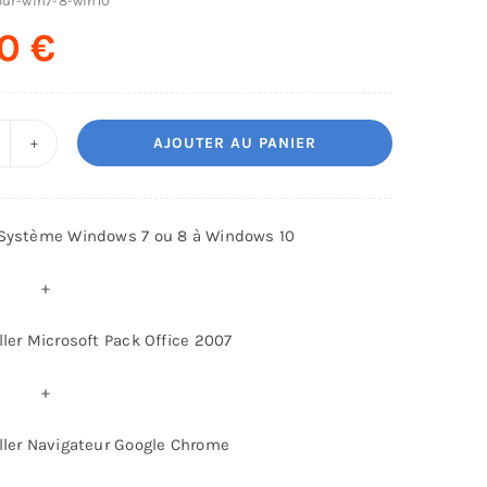
our-win7-8-win10
00
€
AJOUTER AU PANIER
uantité
e
rfait
 Système Windows 7 ou 8 à Windows 10
is
 +
ur
ystème
ller Microsoft Pack Office 2007
indows
 +
u
ller Navigateur Google Chrome