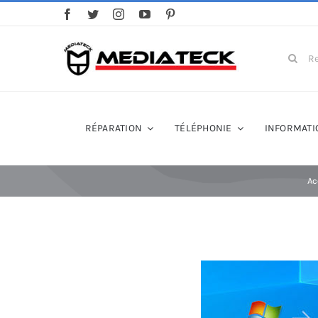
Skip
to
content
Search
for:
RÉPARATION
TÉLÉPHONIE
INFORMATI
Ac