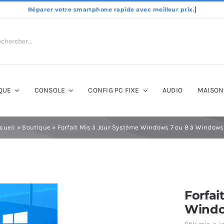
QUE
CONSOLE
CONFIG PC FIXE
AUDIO
MAISON
cueil
»
Boutique
»
Forfait Mis à Jour Système Windows 7 ou 8 à Windows
Forfai
Windo