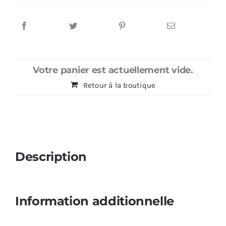
remplacement
connecteur
de
charge
USB
Votre panier est actuellement vide.
Retour à la boutique
Description
Information additionnelle