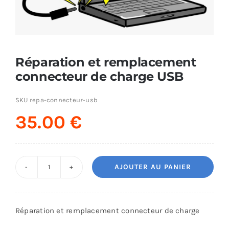
AUDIO
MAISON
Réparation et remplacement
connecteur de charge USB
PROMOTION
SKU
repa-connecteur-usb
35.00
€
AJOUTER AU PANIER
quantité
de
Réparation
Réparation et remplacement connecteur de charge
et